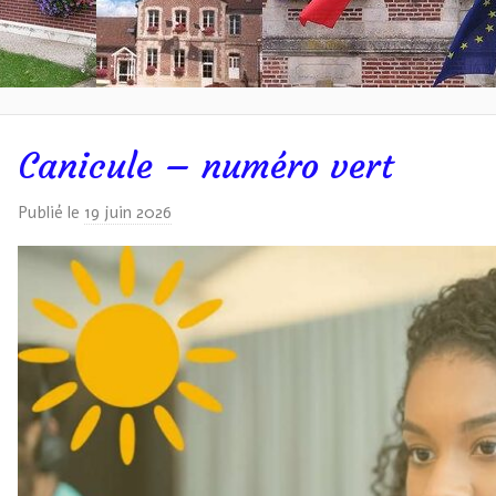
Canicule – numéro vert
r
Publié le
19 juin 2026
p
a
r
I
v
a
n
W
A
S