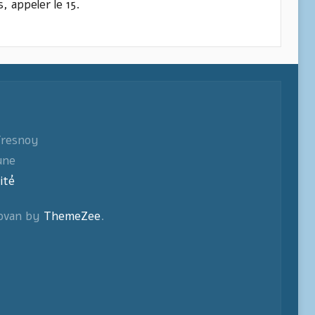
 appeler le 15.
fresnoy
une
ité
ovan by
ThemeZee
.