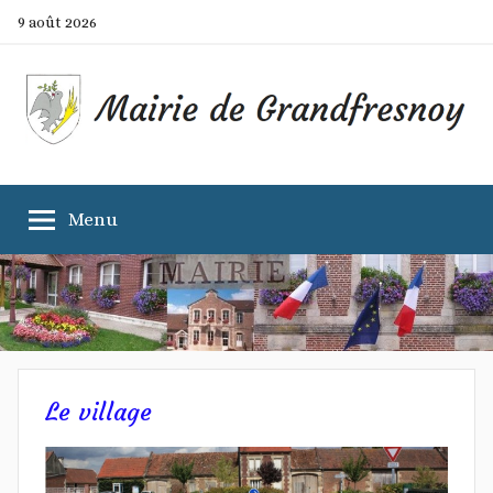
Aller
9 août 2026
au
contenu
Mairie
Site
officiel
Menu
de
de
la
commune
Grandfresnoy
Le village