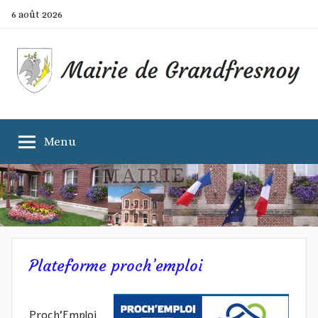
Aller
6 août 2026
au
contenu
Mairie
Site
officiel
Menu
de
de
la
commune
Grandfresnoy
Plateforme proch’emploi
Proch’Emploi