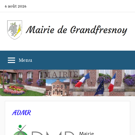
Aller
6 août 2026
au
contenu
Mairie
Site
officiel
Menu
de
de
la
commune
Grandfresnoy
ADMR
Mairie