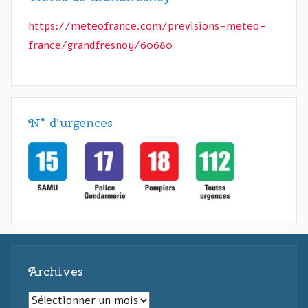
https://meteofrance.com/previsions-meteo-
france/grandfresnoy/60680
N° d’urgences
Archives
Archives