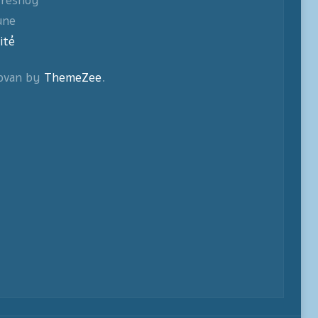
fresnoy
une
ité
ovan by
ThemeZee
.