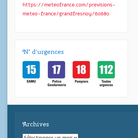
https://meteofrance.com/previsions-
meteo-france/grandfresnoy/60680
N° d’urgences
Archives
Archives