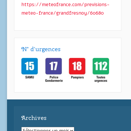
https://meteofrance.com/previsions-
meteo-france/grandfresnoy/60680
N° d’urgences
Archives
Archives