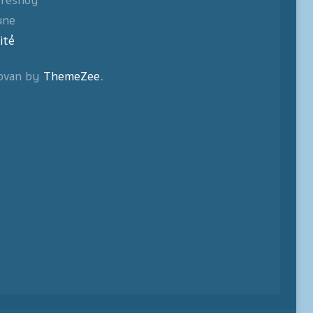
fresnoy
une
ité
ovan by
ThemeZee
.