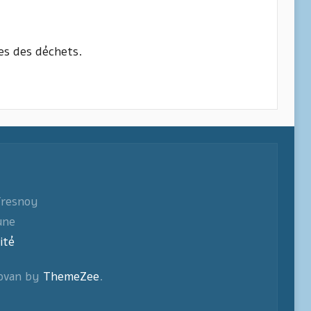
tes des déchets.
fresnoy
une
ité
ovan by
ThemeZee
.