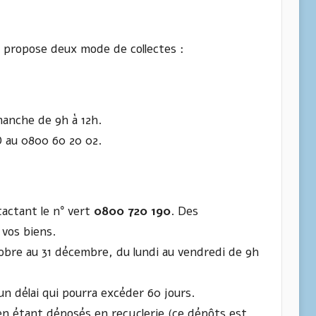
 propose deux mode de collectes :
manche de 9h à 12h.
O au 0800 60 20 02.
actant le n° vert
0800 720 190
. Des
 vos biens.
ctobre au 31 décembre, du lundi au vendredi de 9h
un délai qui pourra excéder 60 jours.
en étant déposés en recyclerie (ce dépôts est