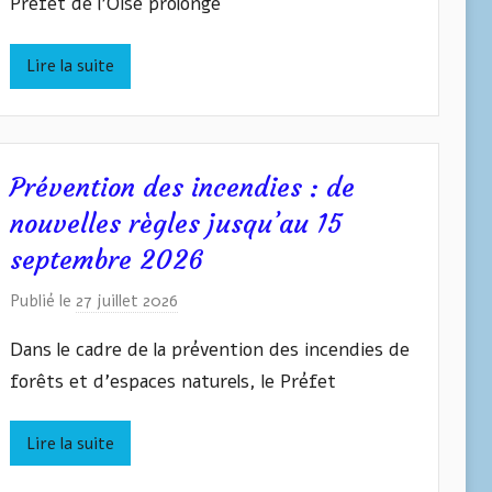
Préfet de l’Oise prolonge
v
a
n
Lire la suite
W
A
S
Y
Prévention des incendies : de
L
nouvelles règles jusqu’au 15
Y
septembre 2026
Z
Y
Publié le
27 juillet 2026
p
N
a
Dans le cadre de la prévention des incendies de
r
forêts et d’espaces naturels, le Préfet
I
v
Lire la suite
a
n