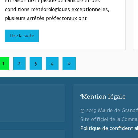
En raison de l’épisode de canicule et des
r
conditions météorologiques exceptionnelles,
I
plusieurs arrêtés préfectoraux ont
v
a
n
Lire la suite
W
A
S
Pagination
Articles
1
2
3
4
»
Y
des
suivants
L
publications
Y
Z
Mention légale
Y
N
© 2019 Mairie de Grand
Site officiel de la Comm
Politique de confidential