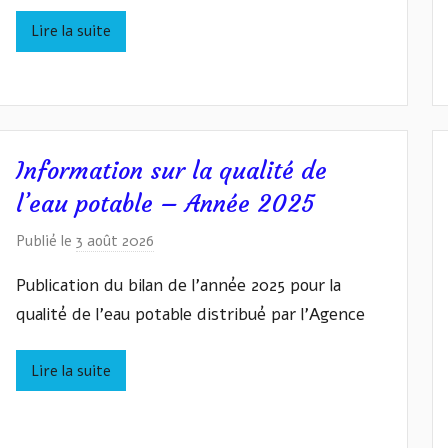
v
Lire la suite
a
n
W
A
S
Y
Information sur la qualité de
L
l’eau potable – Année 2025
Y
Z
Publié le
3 août 2026
p
Y
a
Publication du bilan de l’année 2025 pour la
N
r
qualité de l’eau potable distribué par l’Agence
I
v
Lire la suite
a
n
W