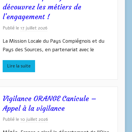
L
découvrez les métiers de
Y
l’engagement !
Z
Y
Publié le
17 juillet 2026
p
N
a
La Mission Locale du Pays Compiégnois et du
r
Pays des Sources, en partenariat avec le
I
v
Lire la suite
a
n
W
A
S
Vigilance ORANGE Canicule –
Y
Appel à la vigilance
L
Publié le
10 juillet 2026
p
Y
a
Z