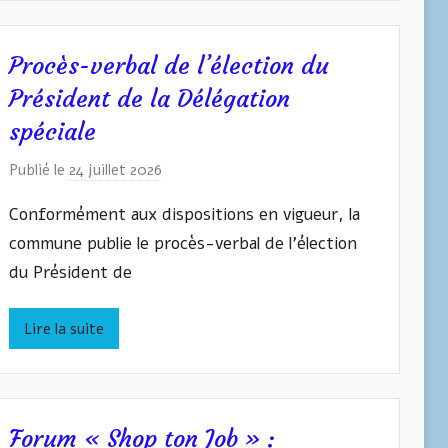
W
A
S
Procès-verbal de l’élection du
Y
Président de la Délégation
L
spéciale
Y
Z
Publié le
24 juillet 2026
p
Y
a
Conformément aux dispositions en vigueur, la
N
r
commune publie le procès-verbal de l’élection
I
du Président de
v
a
n
Lire la suite
W
A
S
Y
Forum « Shop ton Job » :