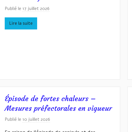
Y
Z
Publié le
17 juillet 2026
p
Y
a
N
Lire la suite
r
I
v
a
n
W
A
S
Y
L
Épisode de fortes chaleurs –
Y
Mesures préfectorales en vigueur
Z
Y
Publié le
10 juillet 2026
p
N
a