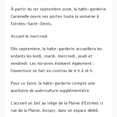
a
À partir du 1er septembre 2026, la halte-garderie
r
Caramelle ouvre ses portes toute la semaine à
I
Estrées-Saint-Denis.
v
a
Accueil le mercredi
n
W
Dès septembre, la halte-garderie accueillera les
A
enfants les lundi, mardi, mercredi, jeudi et
S
vendredi. Les horaires évoluent également :
Y
l’ouverture se fait en continu de 8 h à 18 h.
L
Y
Pour ce faire, la halte-garderie compte une
Z
auxiliaire de puériculture supplémentaire.
Y
N
L’accueil se fait au siège de la Plaine d’Estrées (1
rue de la Plaine, 60190), dans un espace dédié.