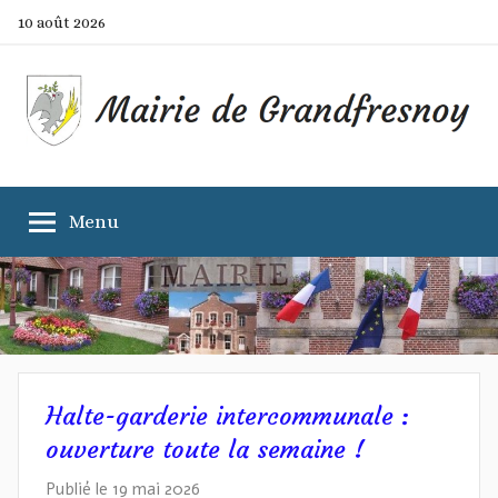
Aller
10 août 2026
au
contenu
Mairie
Site
officiel
Menu
de
de
la
commune
Grandfresnoy
Halte-garderie intercommunale :
ouverture toute la semaine !
Publié le
19 mai 2026
p